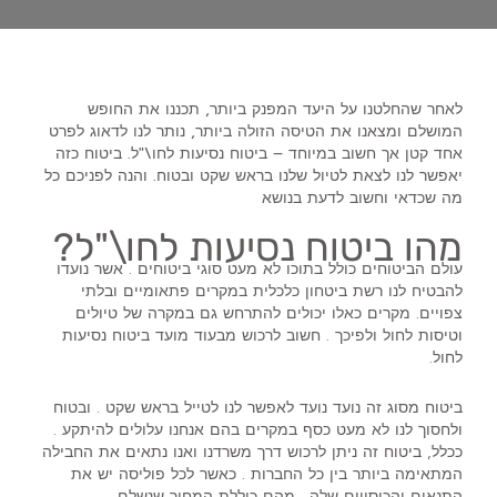
לאחר שהחלטנו על היעד המפנק ביותר, תכננו את החופש
המושלם ומצאנו את הטיסה הזולה ביותר, נותר לנו לדאוג לפרט
אחד קטן אך חשוב במיוחד – ביטוח נסיעות לחו\"ל. ביטוח כזה
יאפשר לנו לצאת לטיול שלנו בראש שקט ובטוח. והנה לפניכם כל
מה שכדאי וחשוב לדעת בנושא
מהו ביטוח נסיעות לחו\"ל?
עולם הביטוחים כולל בתוכו לא מעט סוגי ביטוחים . אשר נועדו
להבטיח לנו רשת ביטחון כלכלית במקרים פתאומיים ובלתי
צפויים. מקרים כאלו יכולים להתרחש גם במקרה של טיולים
וטיסות לחול ולפיכך . חשוב לרכוש מבעוד מועד ביטוח נסיעות
לחול.
ביטוח מסוג זה נועד נועד לאפשר לנו לטייל בראש שקט . ובטוח
ולחסוך לנו לא מעט כסף במקרים בהם אנחנו עלולים להיתקע .
ככלל, ביטוח זה ניתן לרכוש דרך משרדנו ואנו נתאים את החבילה
המתאימה ביותר בין כל החברות . כאשר לכל פוליסה יש את
התנאים והכיסויים שלה . מהם כוללת המחיר שנשלם.