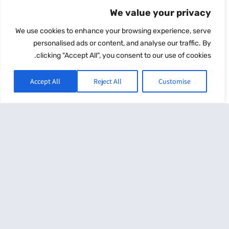
We value your privacy
We use cookies to enhance your browsing experience, serve
personalised ads or content, and analyse our traffic. By
ביטוח בריאות
clicking "Accept All", you consent to our use of cookies.
יוני 21, 2023
Accept All
Reject All
Customise
ביטוח בריאות פרטי הוא נוסף על ביטוח הבריאות הממלכתי והמשלים,
למקרה שיזדקקו לטיפולים רפואיים מיוחדים, תרופות שאין בסל
התרופות, ניתוחים
קרא עוד