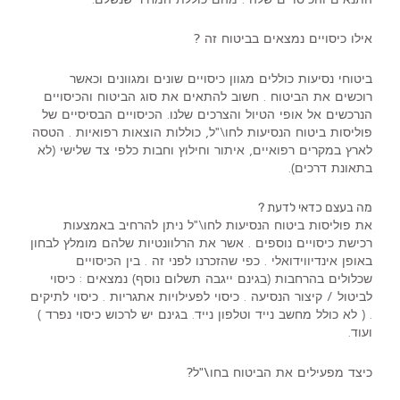
אילו כיסויים נמצאים בביטוח זה ?
ביטוחי נסיעות כוללים מגוון כיסויים שונים ומגוונים וכאשר
רוכשים את הביטוח . חשוב להתאים את סוג הביטוח והכיסויים
הנרכשים אל אופי הטיול והצרכים שלנו. הכיסויים הבסיסיים של
פוליסות ביטוח הנסיעות לחו\"ל, כוללות הוצאות רפואיות . הטסה
לארץ במקרים רפואיים, איתור וחילוץ וחבות כלפי צד שלישי (לא
בתאונת דרכים).
מה בעצם כדאי לדעת ?
את פוליסות ביטוח הנסיעות לחו\"ל ניתן להרחיב באמצעות
רכישת כיסויים נוספים . אשר את הרלוונטיות שלהם מומלץ לבחון
באופן אינדיווידואלי . כפי שהזכרנו לפני זה . בין הכיסויים
שכלולים בהרחבות (בגינם ייגבה תשלום נוסף) נמצאים : כיסוי
לביטול / קיצור הנסיעה . כיסוי לפעילויות אתגריות . כיסוי לתיקים
. ( לא כולל מחשב נייד וטלפון נייד. בגינם יש לרכוש כיסוי נפרד )
ועוד.
כיצד מפעילים את הביטוח בחו\"ל?