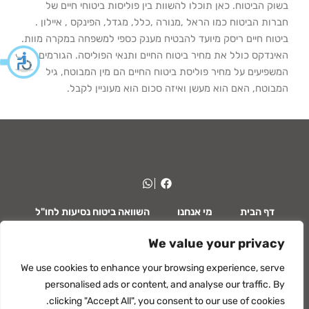
בשוק הביטוח. כאן תוכלו להשוות בין פוליסות ביטוחי חיים של
חברות הביטוח כמו הראל ,מנורה ,כלל, מגדל, הפינקס , איילון .
ביטוח חיים ריסק מיועד להבטיח מענק כספי למשפחה במקרה מוות.
האינדקס כולל את מחיר ביטוח החיים ותנאי הפוליסה. הגורמים
המשפיעים על מחיר פוליסת ביטוח החיים הם מין המבוטח, גיל
המבוטח, האם הוא מעשן ואיזה סכום הוא מעוניין לקבל.
דף הבית
מי אנחנו
השוואה ביטוח נסיעות לחו"ל
We value your privacy
השוואה ביטוח משכנתא
ביטוח רכב ומשאיות
We use cookies to enhance your browsing experience, serve
תאונות אישיות
סדר בתיק הביטוח
מאמרים
personalised ads or content, and analyse our traffic. By
clicking "Accept All", you consent to our use of cookies.
סקירה כלכלית
צרו קשר