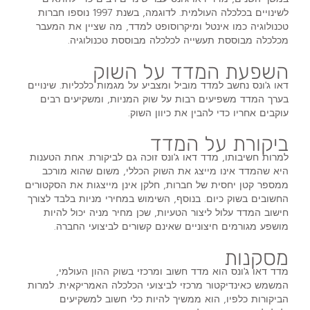
לשינויים בכלכלה העולמית. לדוגמה, בשנת 1997 נוספו חברות
טכנולוגיה כמו אינטל ומיקרוסופט למדד, מה שציין את המעבר
מכלכלה מבוססת תעשייה לכלכלה מבוססת טכנולוגיה.
השפעת המדד על השוק
דאו ג'ונס נחשב למדד מוביל ומצביע על מגמות כלכליות. שינויים
בערך המדד משפיעים רבות על שוק המניות, ומשקיעים רבים
עוקבים אחריו כדי להבין את כיוון השוק.
ביקורת על המדד
למרות חשיבותו, מדד דאו ג'ונס זוכה גם לביקורת. אחת הטענות
היא שהמדד אינו מייצג את השוק הכללי, משום שהוא מורכב
ממספר קטן יחסית של חברות, חלקן אינן מייצגות את הסקטורים
החשובים בשוק כיום. בנוסף, השימוש במחירי מניות בלבד לצורך
חישוב המדד עלול ליצור הטעיות, שכן מחיר מניה יכול להיות
מושפע מגורמים חיצוניים שאינם קשורים לביצועי החברה.
מסקנות
מדד דאו ג'ונס הוא מדד חשוב ומרכזי בשוק ההון העולמי,
המשמש כאינדיקטור מרכזי לביצועי הכלכלה האמריקאית. למרות
הביקורות כלפיו, הוא ממשיך להיות כלי חשוב למשקיעים