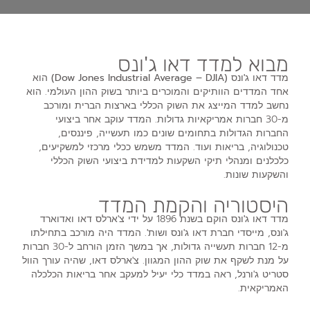
מבוא למדד דאו ג'ונס
מדד דאו ג'ונס (Dow Jones Industrial Average – DJIA)
הוא
אחד המדדים הוותיקים והמוכרים ביותר בשוק ההון העולמי. הוא
נחשב למדד המייצג את השוק הכללי בארצות הברית ומורכב
מ-30 חברות אמריקאיות גדולות. המדד עוקב אחר ביצועי
החברות הגדולות בתחומים שונים כמו תעשייה, פיננסים,
טכנולוגיה, בריאות ועוד. המדד משמש ככלי מרכזי למשקיעים,
כלכלנים ומנהלי תיקי השקעות למדידת ביצועי השוק הכללי
והשקעות שונות.
היסטוריה והקמת המדד
מדד דאו ג'ונס
הוקם בשנת 1896 על ידי צ'ארלס דאו ואדוארד
ג'ונס, מייסדי חברת דאו ג'ונס ושות'. המדד היה מורכב בתחילתו
מ-12 חברות תעשייה גדולות, אך במשך הזמן הורחב ל-30 חברות
על מנת לשקף את שוק ההון המגוון. צ'ארלס דאו, שהיה עורך הוול
סטריט ג'ורנל, ראה במדד כלי יעיל למעקב אחר בריאות הכלכלה
האמריקאית.