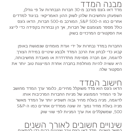
מבנה המדד
מדד דאו ג'ונס מורכב מ-30 חברות הנבחרות על פי גודלן,
השפעתן והחשיבות שלהן לשוק ההון האמריקאי. בניגוד למדדים
אחרים כמו ה-S&P 500, המורכב מ-500 חברות, הדאו ג'ונס
כולל מספר מצומצם של חברות, אך הן נבחרות בקפידה כדי לייצג
את הסקטורים המרכזיים בשוק.
החברות במדד נבחרות על ידי ועדת מומחים שנפגשת באופן
קבוע כדי לבחון את הרכב המדד ולבצע שינויים במידת הצורך.
לדוגמה, אם חברה מסוימת מתדרדרת או מאבדת מחשיבותה,
היא עשויה להיות מוחלפת בחברה אחרת המייצגת טוב יותר את
הסקטור שלה.
חישוב המדד
הדאו ג'ונס הוא
משוקלל מחירים, כלומר ערך המדד מחושב
מדד
על פי המחיר הממוצע של מניות החברות המרכיבות אותו.
לדוגמה, מניה בעלת מחיר גבוה תשפיע יותר על המדד מאשר
מניה בעלת מחיר נמוך. זה שונה ממדדים אחרים כמו ה-S&P
500, שמשקללים את ערך המניות לפי שווי שוק.
שינויים חשובים לאורך השנים
במשך השנים, מדד דאו ג'ונס עבר שינויים רבים כדי להתאים