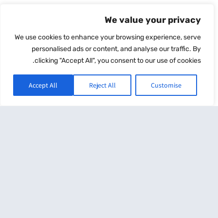
ext
Prev
We value your privacy
המאמר הקודם
המאמר הבא
We use cookies to enhance your browsing experience, serve
personalised ads or content, and analyse our traffic. By
clicking "Accept All", you consent to our use of cookies.
מאמרים קשורים
Accept All
Reject All
Customise