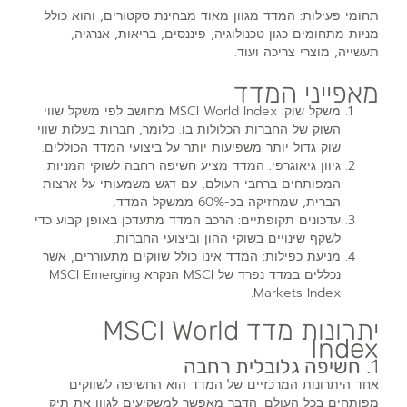
תחומי פעילות:
המדד מגוון מאוד מבחינת סקטורים, והוא כולל
מניות מתחומים כגון טכנולוגיה, פיננסים, בריאות, אנרגיה,
תעשייה, מוצרי צריכה ועוד.
מאפייני המדד
משקל שוק:
MSCI World Index מחושב לפי משקל שווי
השוק של החברות הכלולות בו. כלומר, חברות בעלות שווי
שוק גדול יותר משפיעות יותר על ביצועי המדד הכוללים.
גיוון גיאוגרפי:
המדד מציע חשיפה רחבה לשוקי המניות
המפותחים ברחבי העולם, עם דגש משמעותי על ארצות
הברית, שמחזיקה בכ-60% ממשקל המדד.
עדכונים תקופתיים:
הרכב המדד מתעדכן באופן קבוע כדי
לשקף שינויים בשוקי ההון וביצועי החברות.
מניעת כפילות:
המדד אינו כולל שווקים מתעוררים, אשר
נכללים במדד נפרד של MSCI הנקרא MSCI Emerging
Markets Index.
יתרונות מדד MSCI World
Index
1.
חשיפה גלובלית רחבה
אחד היתרונות המרכזיים של המדד הוא החשיפה לשווקים
מפותחים בכל העולם. הדבר מאפשר למשקיעים לגוון את תיק