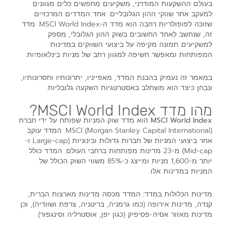
בעולם ההשקעות המודרני, משקיעים מחפשים כלים מגוונים
למעקב אחר שווקי ההון הגלובליים. אחד המדדים המרכזיים
שזוכה לפופולריות רחבה הוא מדד ה-MSCI World Index. מדד
זה, שנחשב לאחד החשובים בשוק ההון הגלובלי, מספק
למשקיעים תמונה מקיפה על ביצועי השווקים במדינות
המפותחות ומאפשר חשיפה למגוון רחב של מניות בינלאומיות.
במאמר זה נעמיק בהבנת המדד, מאפייניו, יתרונותיו וחסרונותיו,
ונבחן כיצד הוא משתלב באסטרטגיות השקעה גלובליות.
מהו מדד MSCI World Index?
MSCI World Index
הוא מדד שוק המניות שפותח על ידי חברת
MSCI (Morgan Stanley Capital International). המדד עוקב
אחר ביצועי המניות של חברות גדולות ובינוניות (Large-cap ו-
Mid-cap) מ-23 מדינות מפותחות ברחבי העולם. המדד כולל
יותר מ-1,600 מניות ומייצג כ-85% משווי השוק הכולל של
המניות במדינות אלו.
מדינות הכלולות במדד:
המדד מכסה מדינות מארצות הברית,
קנדה, מדינות אירופה (כמו גרמניה, בריטניה, צרפת ושוודיה), וכן
מדינות מאזור אסיה-פסיפיק (כגון יפן, אוסטרליה וסינגפור).