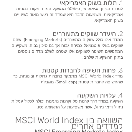
1.
תלות בשוק האמריקאי
למרות הגיוון הגיאוגרפי, כ-60% ממשקל המדד מקורו במניות
אמריקאיות. משמעות הדבר היא שמדד זה רגיש מאוד לשינויים
בשוק האמריקאי.
2.
היעדר שווקים מתעוררים
המדד אינו כולל שווקים מתעוררים (Emerging Markets), שהם
שווקים בעלי פוטנציאל צמיחה גבוה אך גם סיכון גבוה. משקיעים
המחפשים חשיפה לשווקים אלו יצטרכו לשלב מדדים נוספים
בתיק ההשקעות שלהם.
3.
פחות חשיפה לחברות קטנות
מדד MSCI World Index מתמקד בחברות גדולות ובינוניות, כך
שהחשיפה לחברות קטנות (Small-cap) מוגבלת.
4.
עלויות השקעה
השקעה במדד דרך קרנות סל וקרנות נאמנות יכולה לכלול עמלות
ניהול ודמי ניהול, אשר משפיעות על התשואה נטו.
השוואה בין MSCI World Index
למדדים אחרים
MSCI Emerging Markets Index