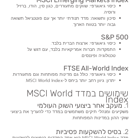
כיסוי גיאוגרפי:
שווקים מתעוררים, כגון סין, הודו, ברזיל
ורוסיה.
סיכון ותשואה:
מדד תנודתי יותר אך עם פוטנציאל תשואה
גבוה יותר בטווח הארוך.
S&P 500
כיסוי גיאוגרפי:
ארצות הברית בלבד.
התמקדות:
חברות אמריקאיות בלבד, עם דגש על
טכנולוגיה ופיננסים.
FTSE All-World Index
כיסוי גיאוגרפי:
כולל גם מדינות מפותחות וגם מתעוררות.
יתרון:
גיוון רחב יותר ביחס ל-MSCI World Index.
שימושים במדד MSCI World
Index
1.
מעקב אחר ביצועי השוק העולמי
משקיעים ומנהלי תיקים משתמשים במדד כדי להעריך את ביצועי
שוקי ההון במדינות המפותחות.
2.
בסיס להשקעות פסיביות
מדד MSCI World Index הוא אחד המדדים הנפוצים להשקעות