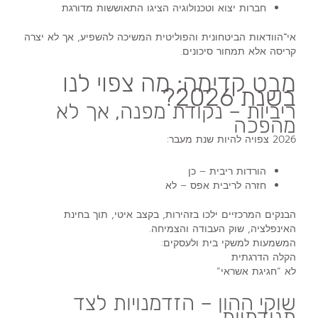
חברות יצוא וטכנולוגיה הציגו התאוששות מדורגת
אי־הוודאות הביטחונית והפוליטית המשיכה להשפיע, אך לא יצרה
קריסה אלא
תמחור סיכונים
.
מבט קדימה: מה צפוי לנו
בשנת 2026?
ריביות – נקודת מפנה, אך לא
מהפכה
2026 צפויה להיות שנת מעבר:
הורדות ריבית – כן
חזרה לריבית אפס – לא
הבנקים המרכזיים ילכו בזהירות, בקצב איטי, תוך בחינת
האינפלציה, שוק העבודה והצמיחה.
המשמעות למשקי בית ולעסקים:
הקלה הדרגתית
לא “חגיגת אשראי”
שוקי ההון – הזדמנויות לצד
תנודתיות