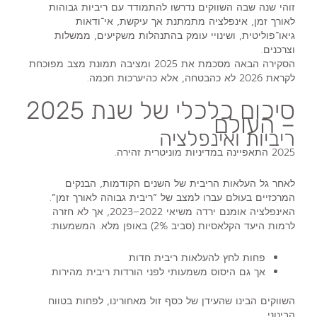
זוהי שנה שבה השווקים נדרשו להתמודד עם ריביות גבוהות
לאורך זמן, אינפלציה מתמתנת אך עיקשת, אי־ודאות
גיאו־פוליטית, ושינויי עומק בהתנהלות משקיעים, ממשלות
וצרכנים.
הסקירה הבאה מסכמת את 2025 ומציבה תמונת מצב מפוכחת
לקראת 2026 לא כהבטחה, אלא כהיערכות חכמה.
סיכום כלכלי של שנת 2025
– העולם
ריביות ואינפלציה
2025 התאפיינה במדיניות מוניטרית זהירה.
לאחר גל העלאות הריבית של השנים הקודמות, הבנקים
המרכזיים בעולם עברו למצב של
“ריבית גבוהה לאורך זמן”
.
האינפלציה אומנם ירדה משיאי 2022–2023, אך לא חזרה
לרמות היעד הקלאסיות (סביב 2%) באופן מלא. המשמעות:
פחות לחץ להעלאות ריבית חדות
אך גם היסוס משמעותי לפני הורדות ריבית מהירות
השווקים הבינו שהעידן של כסף זול מאחורינו, לפחות בטווח
הבינוני.