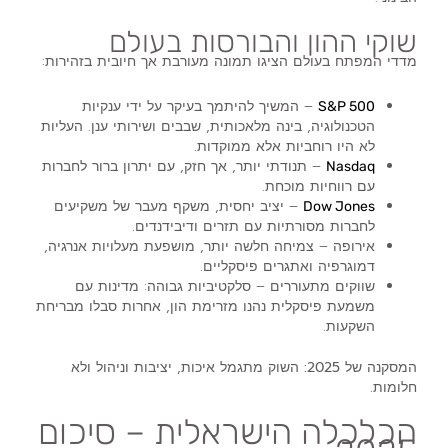
שוקי ההון והבורסות בעולם
מדדי המפתח בעולם הציגו תמונה מעורבת אך חיובית בזהירות:
– המשיך להיתמך בעיקר על ידי ענקיות
S&P 500
הטכנולוגיה, בינה מלאכותית, שבבים ושירותי ענן. העליות
לא היו רוחביות אלא ממוקדות.
– תנודתי יותר, אך חזק, עם יתרון ברור לחברות
Nasdaq
עם רווחיות מוכחת.
– יציב יחסית, משקף מעבר של משקיעים
Dow Jones
לחברות מסורתיות עם תזרים ודיבידנדים.
אירופה
– צמיחה חלשה יותר, מושפעת מעלויות אנרגיה,
דמוגרפיה ואתגרים פיסקליים.
שווקים מתעוררים
– סלקטיביות גבוהה: מדינות עם
משמעת פיסקלית נהנו מזרימת הון, אחרות סבלו מבריחת
השקעות.
המסקנה של 2025:
השוק מתגמל איכות, יציבות וניהול ולא
חלומות.
הכלכלה הישראלית – סיכום