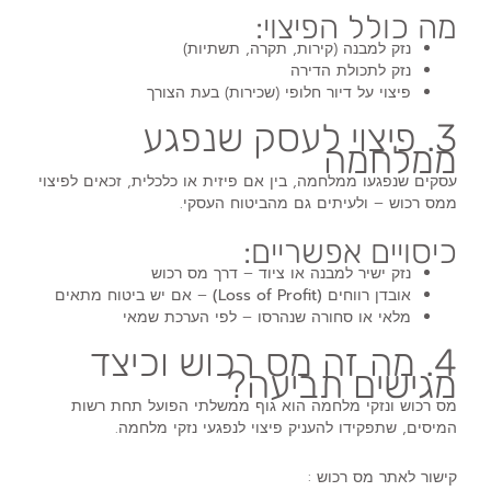
מה כולל הפיצוי:
נזק למבנה (קירות, תקרה, תשתיות)
נזק לתכולת הדירה
פיצוי על דיור חלופי (שכירות) בעת הצורך
3. פיצוי לעסק שנפגע
ממלחמה
עסקים שנפגעו ממלחמה
, בין אם פיזית או כלכלית, זכאים לפיצוי
ממס רכוש – ולעיתים גם מהביטוח העסקי.
כיסויים אפשריים:
נזק ישיר למבנה או ציוד
– דרך מס רכוש
אובדן רווחים (Loss of Profit)
– אם יש ביטוח מתאים
מלאי או סחורה שנהרסו
– לפי הערכת שמאי
4. מה זה מס רכוש וכיצד
מגישים תביעה?
מס רכוש ונזקי מלחמה
הוא גוף ממשלתי הפועל תחת רשות
המיסים, שתפקידו להעניק
פיצוי לנפגעי נזקי מלחמה
.
קישור לאתר מס רכוש :