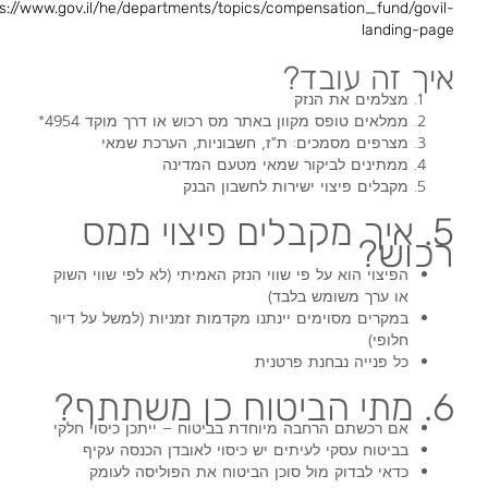
s://www.gov.il/he/departments/topics/compensation_fund/govil-
landing-page
איך זה עובד?
מצלמים את הנזק
ממלאים טופס מקוון באתר מס רכוש או דרך מוקד 4954*
מצרפים מסמכים: ת"ז, חשבוניות, הערכת שמאי
ממתינים לביקור שמאי מטעם המדינה
מקבלים פיצוי ישירות לחשבון הבנק
5. איך מקבלים פיצוי ממס
רכוש?
הפיצוי הוא על פי שווי הנזק האמיתי
(לא לפי שווי השוק
או ערך משומש בלבד)
במקרים מסוימים יינתנו
מקדמות זמניות
(למשל על דיור
חלופי)
כל פנייה נבחנת פרטנית
6. מתי הביטוח כן משתתף?
אם רכשתם הרחבה מיוחדת בביטוח – ייתכן כיסוי חלקי
בביטוח עסקי לעיתים יש כיסוי
לאובדן הכנסה עקיף
כדאי לבדוק מול סוכן הביטוח את הפוליסה לעומק