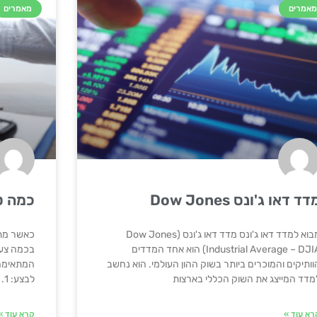
אמרים
מאמרים
דד דאו ג'ונס Dow Jones
כמה ט
מבוא למדד דאו ג'ונס מדד דאו ג'ונס (Dow Jones
כאשר מתק
Industrial Average – DJIA) הוא אחד המדדים
בכמה צעד
וותיקים והמוכרים ביותר בשוק ההון העולמי. הוא נחשב
המתאימה 
מדד המייצג את השוק הכללי בארצות
לבצע: 1. סקירת פוליסה קיימת: לפני חידוש הביטוח,
רא עוד »
קרא עוד »